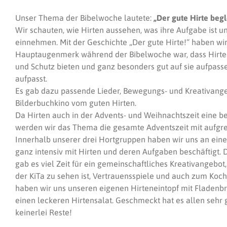
Unser Thema der Bibelwoche lautete:
„Der gute Hirte beg
Wir schauten, wie Hirten aussehen, was ihre Aufgabe ist u
einnehmen. Mit der Geschichte „Der gute Hirte!“ haben w
Hauptaugenmerk während der Bibelwoche war, dass Hirten
und Schutz bieten und ganz besonders gut auf sie aufpasse
aufpasst.
Es gab dazu passende Lieder, Bewegungs- und Kreativange
Bilderbuchkino vom guten Hirten.
Da Hirten auch in der Advents- und Weihnachtszeit eine b
werden wir das Thema die gesamte Adventszeit mit aufgre
Innerhalb unserer drei Hortgruppen haben wir uns an ein
ganz intensiv mit Hirten und deren Aufgaben beschäftigt. D
gab es viel Zeit für ein gemeinschaftliches Kreativangebo
der KiTa zu sehen ist, Vertrauensspiele und auch zum Koch
haben wir uns unseren eigenen Hirteneintopf mit Fladenbro
einen leckeren Hirtensalat. Geschmeckt hat es allen sehr
keinerlei Reste!