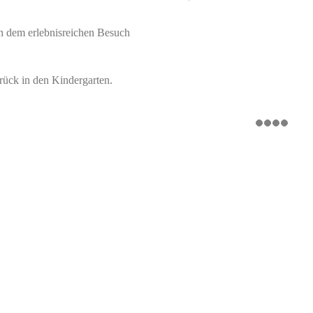
ch dem erlebnisreichen Besuch
rück in den Kindergarten.
Unsere Öffnungszeiten
Montag 06:30 – 17:30
Dienstag 06:30 – 17:30