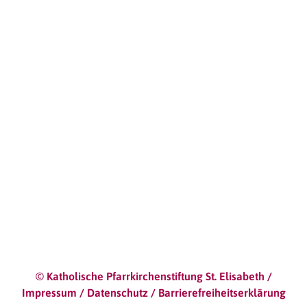
0821 / 272 87 0
kita-st.elisabeth.augsburg@bistum-augsburg.de
Unsere Öffnungszeiten
Montag 06:30 – 17:30
Dienstag 06:30 – 17:30
Mittwoch 06:30 – 17:30
Donnerstag 06:30 – 19:00
Freitag 06:30 – 17:30
© Katholische Pfarrkirchenstiftung St. Elisabeth /
Impressum
/
Datenschutz
/
Barrierefreiheitserklärung