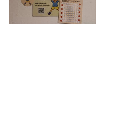
St. Elisabeth Kindertageseinrichtung
Gneisenaustr. 30
86167 Augsburg