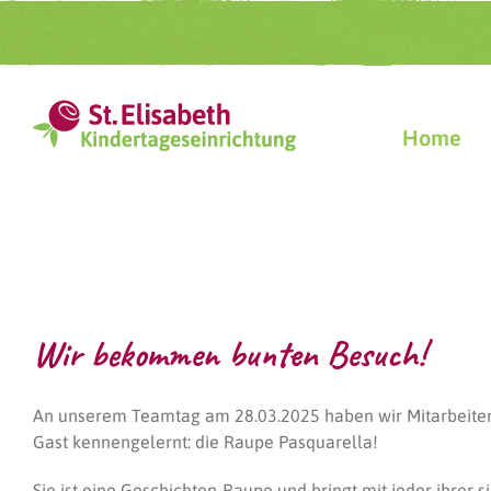
Zum
Inhalt
springen
Home
Wir bekommen bunten Besuch!
An unserem Teamtag am 28.03.2025 haben wir Mitarbeite
Gast kennengelernt: die Raupe Pasquarella!
Sie ist eine Geschichten-Raupe und bringt mit jeder ihrer 